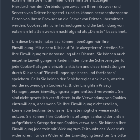
externe Inhalte ein, um Ihnen diese Inhalte anzuzeigen.
Zusätzlich können Sie sich maßgeschneiderten
Hierdurch werden Verbindungen zwischen Ihrem Browser und
Schutz für Ihren Audi sichern mit der passenden
Servern von Dritten hergestellt und es können personenbezogene
Versicherung.
Daten von Ihrem Browser an die Server von Dritten übermittelt
werden. Cookies, ähnliche Technologien und die Einbindung von
externen Inhalten werden nachfolgend als „Dienste“ bezeichnet.
Zu den Garantien
Um diese Dienste nutzen zu können, benötigen wir Ihre
Einwilligung. Mit einem Klick auf "Alle akzeptieren" erteilen Sie
Zu den Versicherungen
Ihre Einwilligung zur Verwendung aller Dienste. Sie können auch
einzelne Einwilligungen erteilen, indem Sie die Schieberegler für
jede Cookie-Kategorie einzeln anklicken und diese Einstellungen
durch Klicken auf "Einstellungen speichern und fortfahren"
speichern. Falls Sie keinen der Schieberegler anklicken, werden
nur die notwendigen Cookies (z. B. der Ensighten Privacy
Manager, unser Einwilligungsmanagementtool) verwendet. Sie
sind nicht gesetzlich verpflichtet, in die Verwendung von Cookies
einzuwilligen, aber wenn Sie Ihre Einwilligung nicht erteilen,
Serviceberater kontaktieren
können Sie bestimmte unserer Dienste möglicherweise nicht
nutzen. Sie können Ihre Cookie-Einstellungen anhand der unten
aufgeführten Kategorien von Cookies verwalten. Sie können Ihre
Einwilligung jederzeit mit Wirkung zum Zeitpunkt des Widerrufs
widerrufen. Für den Widerruf der Einwilligung beachten Sie bitte
Servicetermin vereinbaren