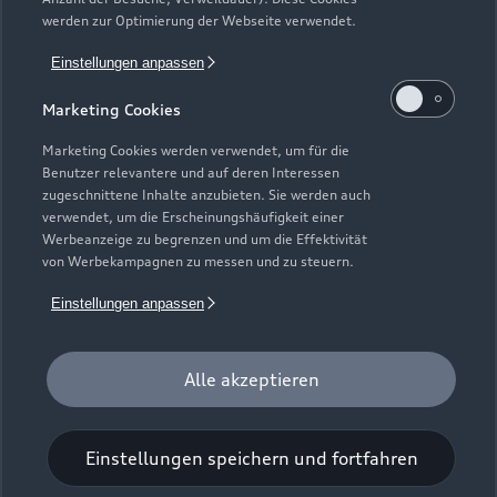
Mendener Straße 64
werden zur Optimierung der Webseite verwendet.
58675 Hemer
Einstellungen anpassen
02372 94800
Marketing Cookies
info.hemer@tiemeyer.de
Marketing Cookies werden verwendet, um für die
Benutzer relevantere und auf deren Interessen
zugeschnittene Inhalte anzubieten. Sie werden auch
Kontaktdaten herunterladen
verwendet, um die Erscheinungshäufigkeit einer
Werbeanzeige zu begrenzen und um die Effektivität
von Werbekampagnen zu messen und zu steuern.
Öffnungszeiten
Einstellungen anpassen
Alle akzeptieren
Service
Geschlossen
,
öffnet am
Freitag 07:30
Einstellungen speichern und fortfahren
Montag - Freitag
07:30 - 17:30