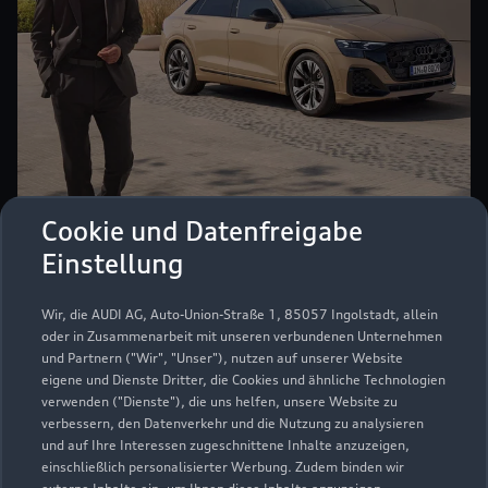
Cookie und Datenfreigabe
Einstellung
Wir, die AUDI AG, Auto-Union-Straße 1, 85057 Ingolstadt, allein
Garantie & Versicherung
oder in Zusammenarbeit mit unseren verbundenen Unternehmen
und Partnern ("Wir", "Unser"), nutzen auf unserer Website
eigene und Dienste Dritter, die Cookies und ähnliche Technologien
Garantien sorgen dafür, dass Sie Reparaturen
verwenden ("Dienste"), die uns helfen, unsere Website zu
gelassener entgegenblicken können. Informieren Sie
verbessern, den Datenverkehr und die Nutzung zu analysieren
sich zu den Garantien für Neuwagen oder
und auf Ihre Interessen zugeschnittene Inhalte anzuzeigen,
Gebrauchtwagen.
einschließlich personalisierter Werbung. Zudem binden wir